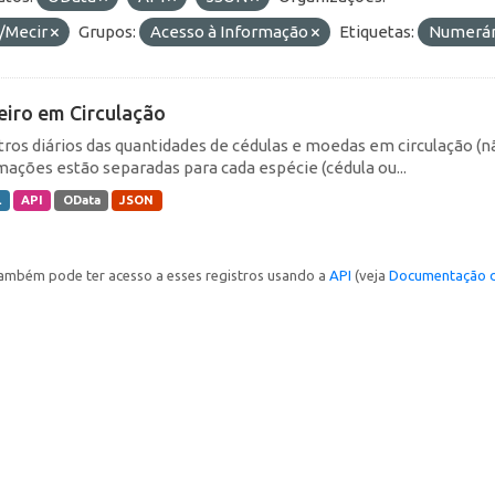
/Mecir
Grupos:
Acesso à Informação
Etiquetas:
Numerá
eiro em Circulação
tros diários das quantidades de cédulas e moedas em circulação (
mações estão separadas para cada espécie (cédula ou...
L
API
OData
JSON
ambém pode ter acesso a esses registros usando a
API
(veja
Documentação d