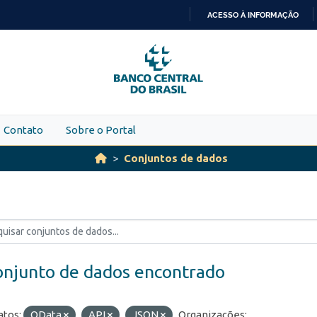
ACESSO À INFORMAÇÃO
IR
PARA
O
CONTEÚDO
Contato
Sobre o Portal
Conjuntos de dados
onjunto de dados encontrado
tos:
OData
API
JSON
Organizações: