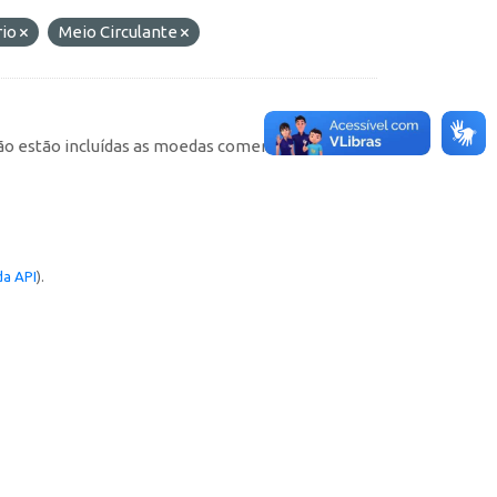
rio
Meio Circulante
não estão incluídas as moedas comemorativas). As
a API
).