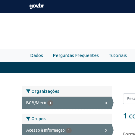
Skip to main content
Dados
Perguntas Frequentes
Tutoriais
Organizações
BCB/Mecir
x
1
1 c
Grupos
Acesso à Informação
x
1
Forma