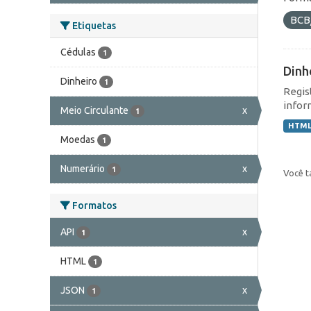
BCB
Etiquetas
Cédulas
1
Dinh
Dinheiro
1
Regis
infor
Meio Circulante
x
1
HTM
Moedas
1
Numerário
x
1
Você t
Formatos
API
x
1
HTML
1
JSON
x
1