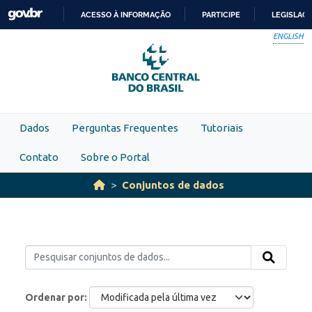
Skip to main content
ACESSO À INFORMAÇÃO
PARTICIPE
LEGISLAÇ
IR
ENGLISH
PARA
O
CONTEÚDO
Dados
Perguntas Frequentes
Tutoriais
Contato
Sobre o Portal
Conjuntos de dados
Ordenar por