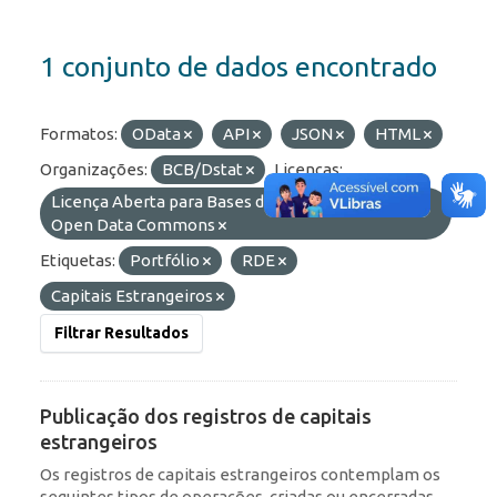
1 conjunto de dados encontrado
Formatos:
OData
API
JSON
HTML
Organizações:
BCB/Dstat
Licenças:
Licença Aberta para Bases de Dados (ODbL) do
Open Data Commons
Etiquetas:
Portfólio
RDE
Capitais Estrangeiros
Filtrar Resultados
Publicação dos registros de capitais
estrangeiros
Os registros de capitais estrangeiros contemplam os
seguintes tipos de operações, criadas ou encerradas