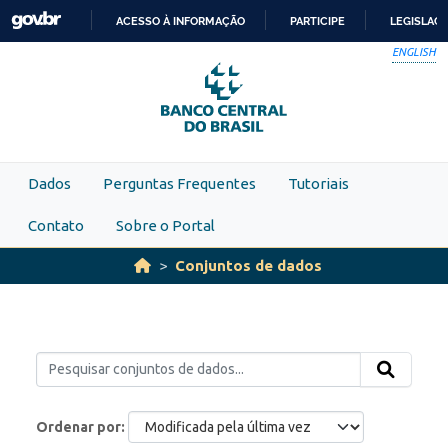
Skip to main content
ACESSO À INFORMAÇÃO
PARTICIPE
LEGISLAÇ
IR
ENGLISH
PARA
O
CONTEÚDO
Dados
Perguntas Frequentes
Tutoriais
Contato
Sobre o Portal
Conjuntos de dados
Ordenar por