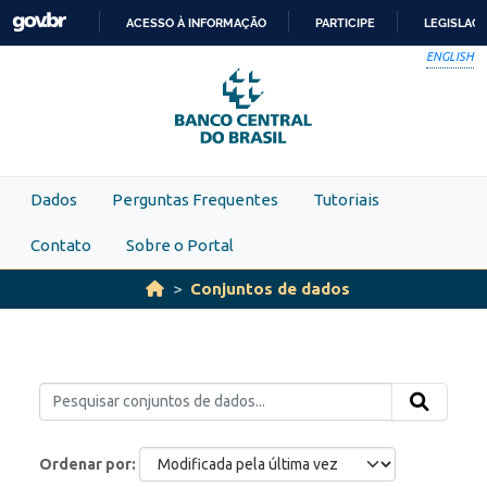
Skip to main content
ACESSO À INFORMAÇÃO
PARTICIPE
LEGISLAÇ
IR
ENGLISH
PARA
O
CONTEÚDO
Dados
Perguntas Frequentes
Tutoriais
Contato
Sobre o Portal
Conjuntos de dados
Ordenar por