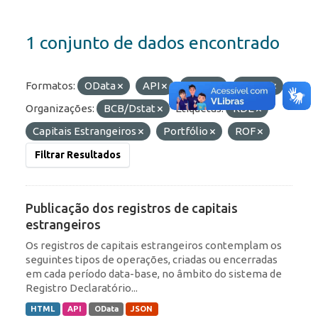
1 conjunto de dados encontrado
Formatos:
OData
API
JSON
HTML
Organizações:
BCB/Dstat
Etiquetas:
RDE
Capitais Estrangeiros
Portfólio
ROF
Filtrar Resultados
Publicação dos registros de capitais
estrangeiros
Os registros de capitais estrangeiros contemplam os
seguintes tipos de operações, criadas ou encerradas
em cada período data-base, no âmbito do sistema de
Registro Declaratório...
HTML
API
OData
JSON