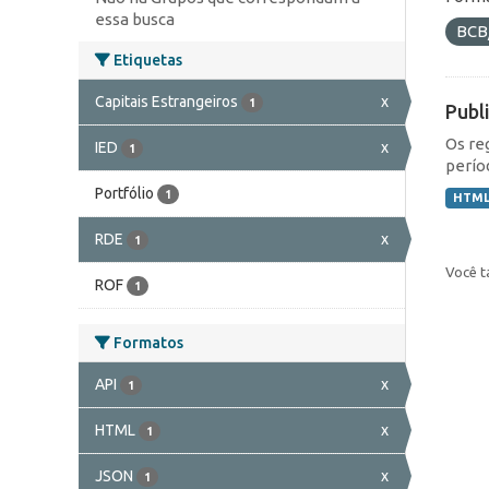
essa busca
BCB
Etiquetas
Capitais Estrangeiros
x
1
Publ
Os re
IED
x
1
perío
Portfólio
1
HTM
RDE
x
1
Você t
ROF
1
Formatos
API
x
1
HTML
x
1
JSON
x
1