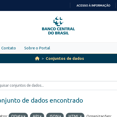
ACESSO À INFORMAÇÃO
IR
PARA
O
CONTEÚDO
Contato
Sobre o Portal
Conjuntos de dados
onjunto de dados encontrado
tos:
OData
API
JSON
HTML
Organizações: