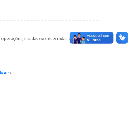
e operações, criadas ou encerradas em cada
a API
).