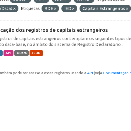
/Dstat
Etiquetas:
RDE
IED
Capitais Estrangeiros
icação dos registros de capitais estrangeiros
gistros de capitais estrangeiros contemplam os seguintes tipos d
do data-base, no âmbito do sistema de Registro Declaratório...
L
API
OData
JSON
ambém pode ter acesso a esses registros usando a
API
(veja
Documentação d