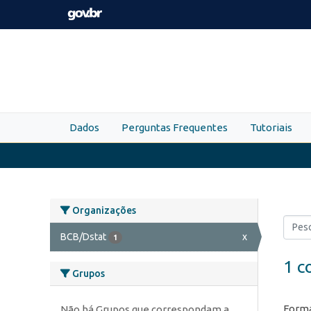
Skip to main content
Dados
Perguntas Frequentes
Tutoriais
Organizações
BCB/Dstat
x
1
1 c
Grupos
Forma
Não há Grupos que correspondam a