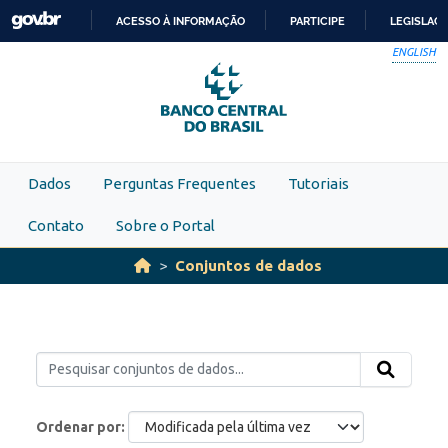
Skip to main content
ACESSO À INFORMAÇÃO
PARTICIPE
LEGISLAÇ
IR
ENGLISH
PARA
O
CONTEÚDO
Dados
Perguntas Frequentes
Tutoriais
Contato
Sobre o Portal
Conjuntos de dados
Ordenar por