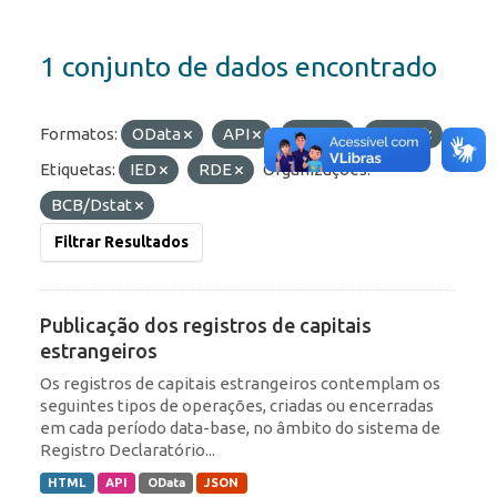
1 conjunto de dados encontrado
Formatos:
OData
API
JSON
HTML
Etiquetas:
IED
RDE
Organizações:
BCB/Dstat
Filtrar Resultados
Publicação dos registros de capitais
estrangeiros
Os registros de capitais estrangeiros contemplam os
seguintes tipos de operações, criadas ou encerradas
em cada período data-base, no âmbito do sistema de
Registro Declaratório...
HTML
API
OData
JSON