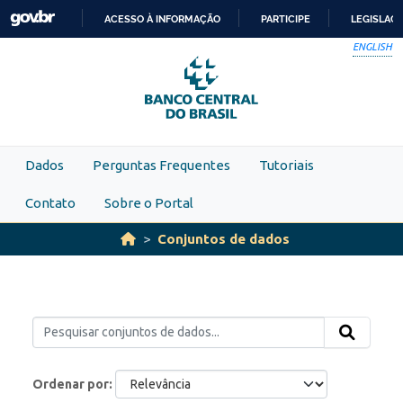
Skip to main content
ACESSO À INFORMAÇÃO
PARTICIPE
LEGISLAÇ
IR
ENGLISH
PARA
O
CONTEÚDO
Dados
Perguntas Frequentes
Tutoriais
Contato
Sobre o Portal
Conjuntos de dados
Ordenar por