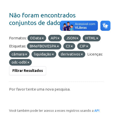
Não foram encontrados
conjuntos de dados
Formatos:
OData
API
JSON
HTML
Etiquetas:
BMeFBOVESPA
C3
CIP
câmara
liquidação
derivativos
Licenças:
odc-odbl
Filtrar Resultados
Por favor tente uma nova pesquisa.
Você também pode ter acesso a esses registros usando a
API