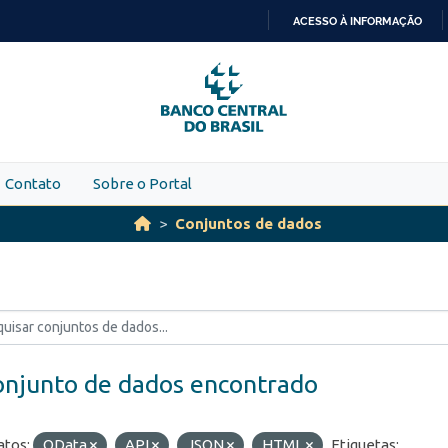
ACESSO À INFORMAÇÃO
IR
PARA
O
CONTEÚDO
Contato
Sobre o Portal
Conjuntos de dados
onjunto de dados encontrado
tos:
OData
API
JSON
HTML
Etiquetas: