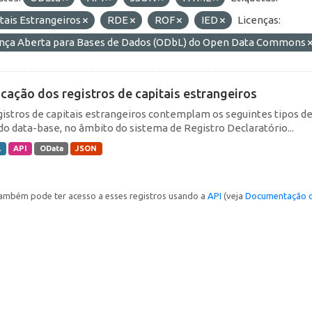
tais Estrangeiros
RDE
ROF
IED
Licenças:
ença Aberta para Bases de Dados (ODbL) do Open Data Commons
icação dos registros de capitais estrangeiros
gistros de capitais estrangeiros contemplam os seguintes tipos d
do data-base, no âmbito do sistema de Registro Declaratório...
L
API
OData
JSON
ambém pode ter acesso a esses registros usando a
API
(veja
Documentação d