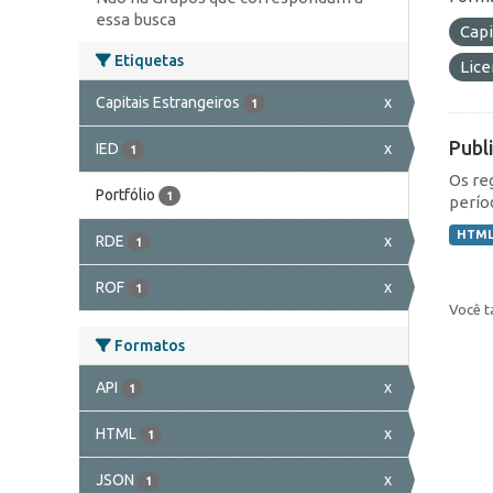
essa busca
Capi
Etiquetas
Lic
Capitais Estrangeiros
x
1
Publ
IED
x
1
Os re
Portfólio
1
perío
HTM
RDE
x
1
ROF
x
1
Você t
Formatos
API
x
1
HTML
x
1
JSON
x
1