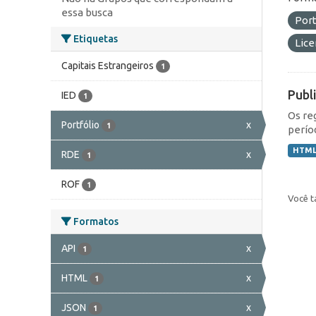
essa busca
Port
Etiquetas
Lic
Capitais Estrangeiros
1
Publ
IED
1
Os re
Portfólio
x
1
perío
HTM
RDE
x
1
ROF
1
Você t
Formatos
API
x
1
HTML
x
1
JSON
x
1