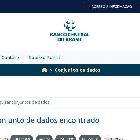
ACESSO À INFORMAÇÃO
IR
PARA
O
CONTEÚDO
Contato
Sobre o Portal
Conjuntos de dados
onjunto de dados encontrado
tos:
OData
API
JSON
HTML
Etiquetas: