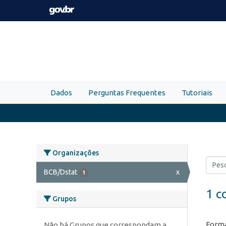
Skip to main content
Dados
Perguntas Frequentes
Tutoriais
Organizações
BCB/Dstat
x
1
1 c
Grupos
Forma
Não há Grupos que correspondam a