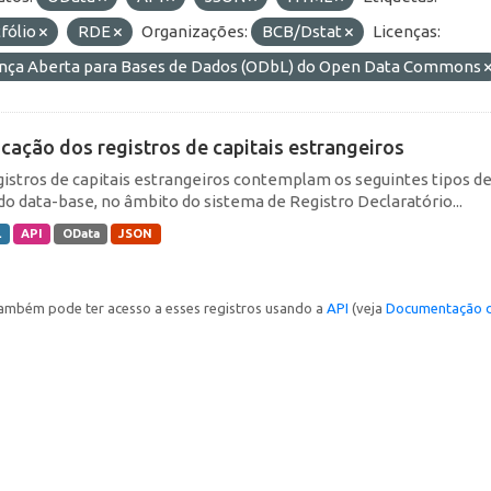
fólio
RDE
Organizações:
BCB/Dstat
Licenças:
ença Aberta para Bases de Dados (ODbL) do Open Data Commons
icação dos registros de capitais estrangeiros
gistros de capitais estrangeiros contemplam os seguintes tipos d
do data-base, no âmbito do sistema de Registro Declaratório...
L
API
OData
JSON
ambém pode ter acesso a esses registros usando a
API
(veja
Documentação d