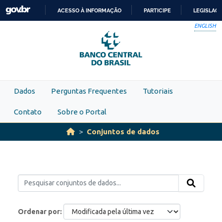
Skip to main content
ACESSO À INFORMAÇÃO
PARTICIPE
LEGISLAÇ
IR
ENGLISH
PARA
O
CONTEÚDO
Dados
Perguntas Frequentes
Tutoriais
Contato
Sobre o Portal
Conjuntos de dados
Ordenar por