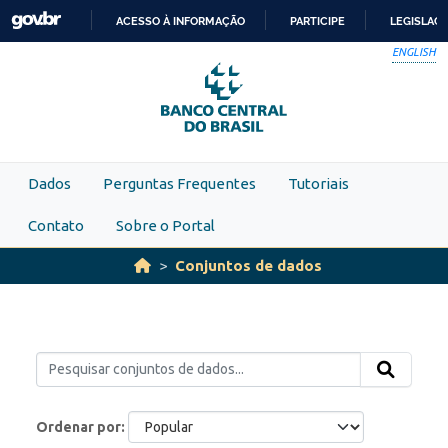
Skip to main content
ACESSO À INFORMAÇÃO
PARTICIPE
LEGISLAÇ
IR
ENGLISH
PARA
O
CONTEÚDO
Dados
Perguntas Frequentes
Tutoriais
Contato
Sobre o Portal
Conjuntos de dados
Ordenar por