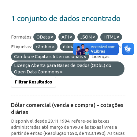
1 conjunto de dados encontrado
Formatos:
OData
API
JSON
HTML
Etiquetas:
câmbio
diárias
ptax
Grupos:
Câmbio e Capitais Internacionais
Licenças:
Licença Aberta para Bases de Dados (ODbL) do
Open Data Commons
Filtrar Resultados
Dólar comercial (venda e compra) - cotações
diárias
Disponível desde 28.11.1984, refere-se às taxas
administradas até março de 1990 e às taxas livres a
partir de então (Resolução 1690, de 18.3.1990). As taxas