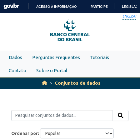
Skip to main content
ACESSO À INFORMAÇÃO
PARTICIPE
LEGISLAÇ
IR
ENGLISH
PARA
O
CONTEÚDO
Dados
Perguntas Frequentes
Tutoriais
Contato
Sobre o Portal
Conjuntos de dados
Ordenar por