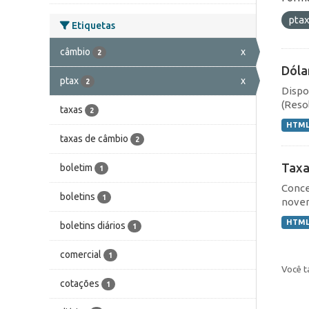
pta
Etiquetas
câmbio
x
2
Dóla
ptax
x
2
Dispo
(Resol
taxas
2
HTM
taxas de câmbio
2
Taxa
boletim
1
Conce
boletins
1
novem
HTM
boletins diários
1
comercial
1
Você t
cotações
1