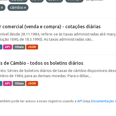
x
câmbio
r comercial (venda e compra) - cotações diárias
nível desde 28.11.1984, refere-se às taxas administradas até março 
ução 1690, de 18.3.1990). As taxas administradas são...
L
API
OData
JSON
s de Câmbio - todos os boletins diários
ito: Séries de boletins diários de taxas de câmbio disponíveis desd
bro de 1984, para as demais moedas. Para o dólar,...
L
API
OData
JSON
ambém pode ter acesso a esses registros usando a
API
(veja
Documentação d