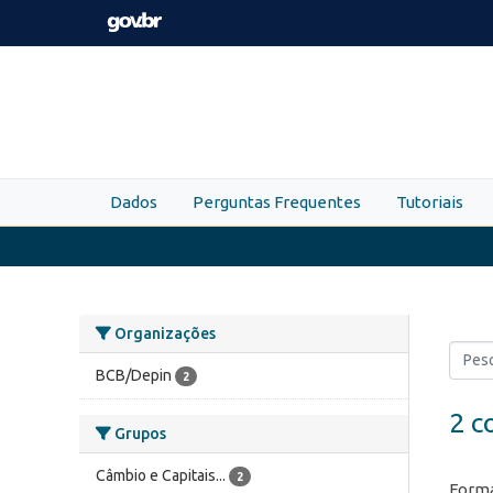
Skip to main content
Dados
Perguntas Frequentes
Tutoriais
Organizações
BCB/Depin
2
2 c
Grupos
Câmbio e Capitais...
2
Forma