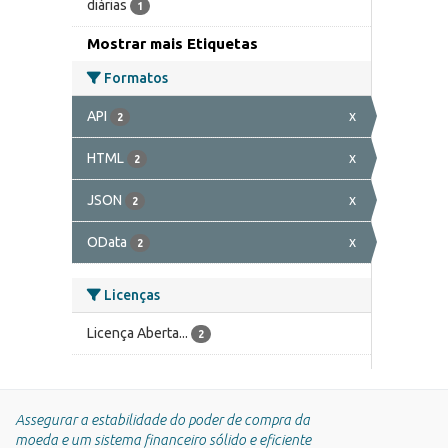
diárias
1
Mostrar mais Etiquetas
Formatos
API
x
2
HTML
x
2
JSON
x
2
OData
x
2
Licenças
Licença Aberta...
2
Assegurar a estabilidade do poder de compra da
moeda e um sistema financeiro sólido e eficiente