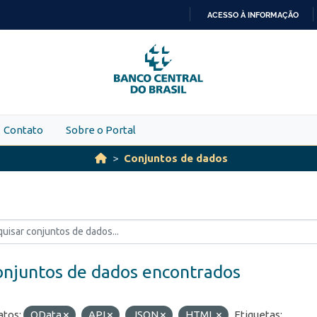
ACESSO À INFORMAÇÃO
IR
PARA
O
CONTEÚDO
Contato
Sobre o Portal
Conjuntos de dados
onjuntos de dados encontrados
tos:
OData
API
JSON
HTML
Etiquetas: