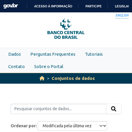
Skip to main content
ACESSO À INFORMAÇÃO
PARTICIPE
LEGISLAÇ
IR
ENGLISH
PARA
O
CONTEÚDO
Dados
Perguntas Frequentes
Tutoriais
Contato
Sobre o Portal
Conjuntos de dados
Ordenar por