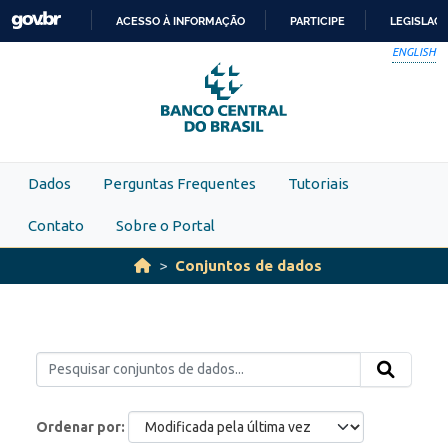
Skip to main content
ACESSO À INFORMAÇÃO
PARTICIPE
LEGISLAÇ
IR
ENGLISH
PARA
O
CONTEÚDO
Dados
Perguntas Frequentes
Tutoriais
Contato
Sobre o Portal
Conjuntos de dados
Ordenar por