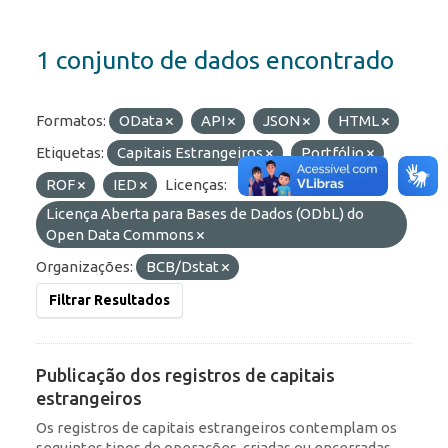
1 conjunto de dados encontrado
Formatos:
OData
API
JSON
HTML
Etiquetas:
Capitais Estrangeiros
Portfólio
ROF
IED
Licenças:
Licença Aberta para Bases de Dados (ODbL) do
Open Data Commons
Organizações:
BCB/Dstat
Filtrar Resultados
Publicação dos registros de capitais
estrangeiros
Os registros de capitais estrangeiros contemplam os
seguintes tipos de operações, criadas ou encerradas