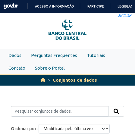
Skip to main content
ACESSO À INFORMAÇÃO
PARTICIPE
LEGISLAÇ
IR
ENGLISH
PARA
O
CONTEÚDO
Dados
Perguntas Frequentes
Tutoriais
Contato
Sobre o Portal
Conjuntos de dados
Ordenar por