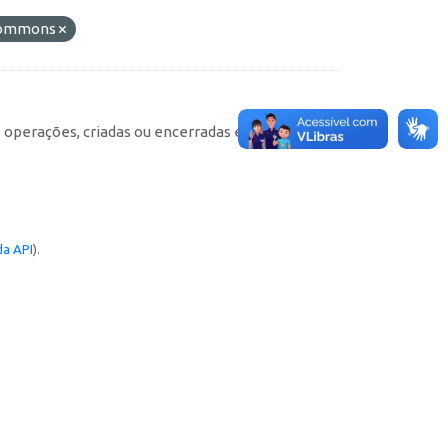
 Commons
e operações, criadas ou encerradas em cada
a API
).