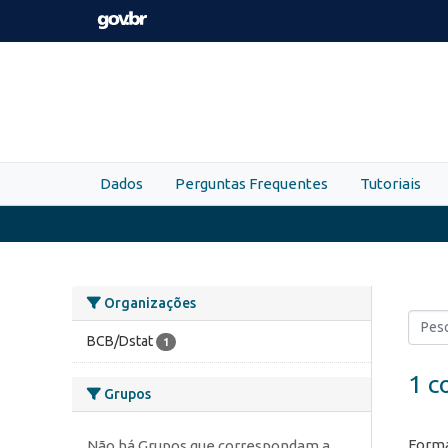
Skip to main content
Dados
Perguntas Frequentes
Tutoriais
Organizações
BCB/Dstat
1
1 c
Grupos
Forma
Não há Grupos que correspondam a