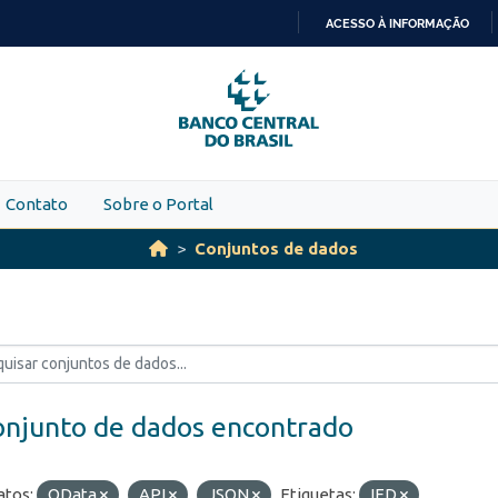
ACESSO À INFORMAÇÃO
IR
PARA
O
CONTEÚDO
Contato
Sobre o Portal
Conjuntos de dados
onjunto de dados encontrado
tos:
OData
API
JSON
Etiquetas:
IED