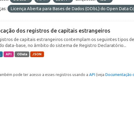
ças:
Licença Aberta para Bases de Dados (ODbL) do Open Data
icação dos registros de capitais estrangeiros
gistros de capitais estrangeiros contemplam os seguintes tipos d
do data-base, no âmbito do sistema de Registro Declaratório...
L
API
OData
JSON
ambém pode ter acesso a esses registros usando a
API
(veja
Documentação d