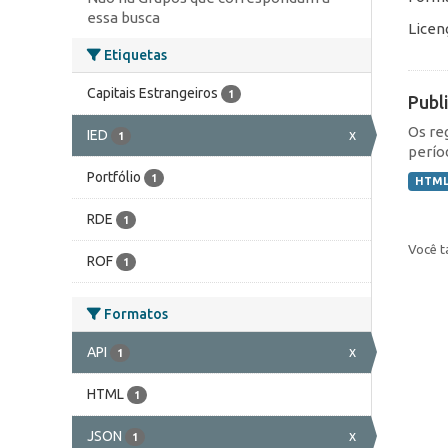
essa busca
Licen
Etiquetas
Capitais Estrangeiros
1
Publ
Os re
IED
x
1
perío
Portfólio
1
HTM
RDE
1
Você t
ROF
1
Formatos
API
x
1
HTML
1
JSON
x
1