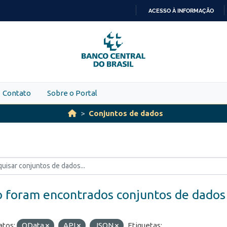
ACESSO À INFORMAÇÃO
IR
PARA
O
CONTEÚDO
Contato
Sobre o Portal
Conjuntos de dados
 foram encontrados conjuntos de dados
tos:
OData
API
JSON
Etiquetas: