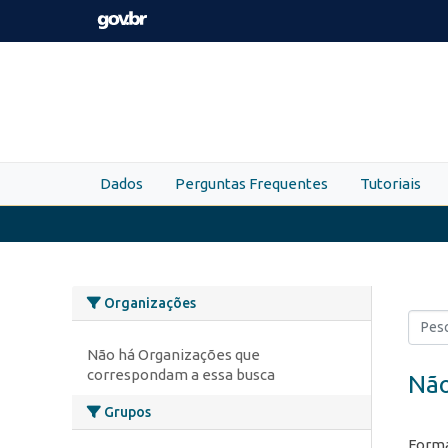
Skip to main content
Dados
Perguntas Frequentes
Tutoriais
Organizações
Não há Organizações que
correspondam a essa busca
Não
Grupos
Forma