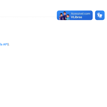
a API
).