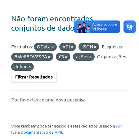
Não foram encontrados
conjuntos de dados
Formatos:
OData
API
JSON
Etiquetas:
BMeFBOVESPA
C3
ações
Organizações:
deban
Filtrar Resultados
Por favor tente uma nova pesquisa.
Você também pode ter acesso a esses registros usando a
API
(veja
Documentação da API
).