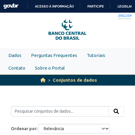
Skip to main content
ACESSO À INFORMAÇÃO
PARTICIPE
LEGISLAÇ
IR
ENGLISH
PARA
O
CONTEÚDO
Dados
Perguntas Frequentes
Tutoriais
Contato
Sobre o Portal
Conjuntos de dados
Ordenar por