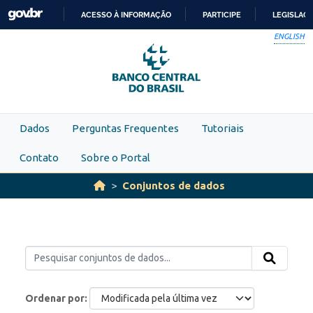
Skip to main content
ACESSO À INFORMAÇÃO
PARTICIPE
LEGISLAÇ
IR
ENGLISH
PARA
O
CONTEÚDO
Dados
Perguntas Frequentes
Tutoriais
Contato
Sobre o Portal
Conjuntos de dados
Ordenar por