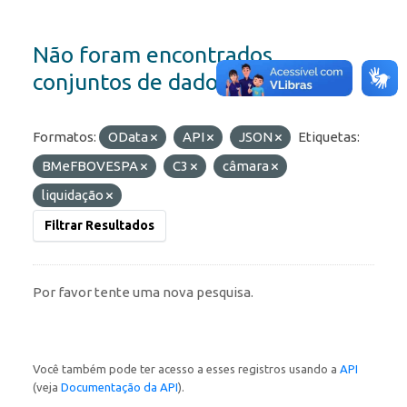
Não foram encontrados
conjuntos de dados
Formatos:
OData
API
JSON
Etiquetas:
BMeFBOVESPA
C3
câmara
liquidação
Filtrar Resultados
Por favor tente uma nova pesquisa.
Você também pode ter acesso a esses registros usando a
API
(veja
Documentação da API
).