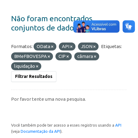
Não foram encontrados
conjuntos de dados
Formatos:
OData
API
JSON
Etiquetas:
BMeFBOVESPA
CIP
câmara
liquidação
Filtrar Resultados
Por favor tente uma nova pesquisa.
Você também pode ter acesso a esses registros usando a
API
(veja
Documentação da API
).