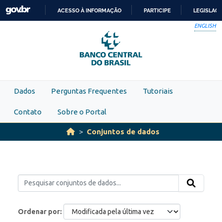
Skip to main content
ACESSO À INFORMAÇÃO
PARTICIPE
LEGISLAÇ
IR
ENGLISH
PARA
O
CONTEÚDO
Dados
Perguntas Frequentes
Tutoriais
Contato
Sobre o Portal
Conjuntos de dados
Ordenar por