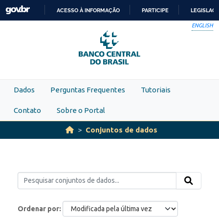
Skip to main content
ACESSO À INFORMAÇÃO
PARTICIPE
LEGISLAÇ
IR
ENGLISH
PARA
O
CONTEÚDO
Dados
Perguntas Frequentes
Tutoriais
Contato
Sobre o Portal
Conjuntos de dados
Ordenar por