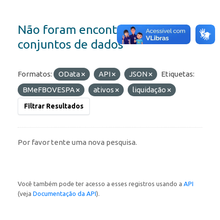
Não foram encontrados
conjuntos de dados
Formatos:
OData
API
JSON
Etiquetas:
BMeFBOVESPA
ativos
liquidação
Filtrar Resultados
Por favor tente uma nova pesquisa.
Você também pode ter acesso a esses registros usando a
API
(veja
Documentação da API
).