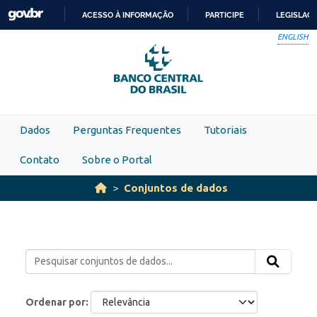
Skip to main content
ACESSO À INFORMAÇÃO
PARTICIPE
LEGISLAÇ
IR
ENGLISH
PARA
O
CONTEÚDO
Dados
Perguntas Frequentes
Tutoriais
Contato
Sobre o Portal
Conjuntos de dados
Ordenar por