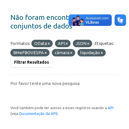
Não foram encontrados
conjuntos de dados
Formatos:
OData
API
JSON
Etiquetas:
BMeFBOVESPA
câmara
liquidação
Filtrar Resultados
Por favor tente uma nova pesquisa.
Você também pode ter acesso a esses registros usando a
API
(veja
Documentação da API
).