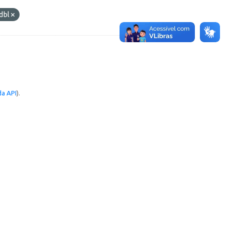
dbl
a API
).