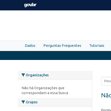
Skip to main content
Dados
Perguntas Frequentes
Tutoriais
Organizações
Não há Organizações que
correspondam a essa busca
Não
Grupos
Forma