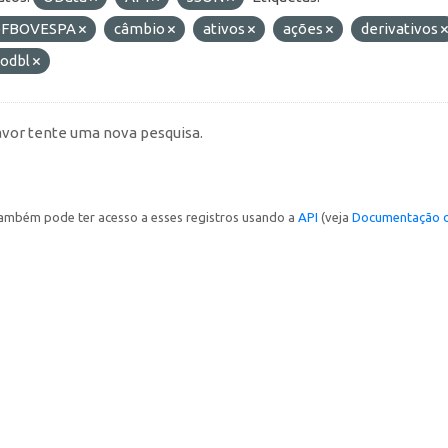
FBOVESPA
câmbio
ativos
ações
derivativos
-odbl
avor tente uma nova pesquisa.
ambém pode ter acesso a esses registros usando a
API
(veja
Documentação d