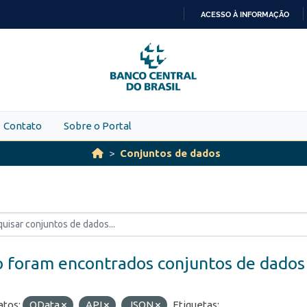
ACESSO À INFORMAÇÃO
IR
PARA
O
CONTEÚDO
Contato
Sobre o Portal
Conjuntos de dados
 foram encontrados conjuntos de dados
tos:
OData
API
JSON
Etiquetas: