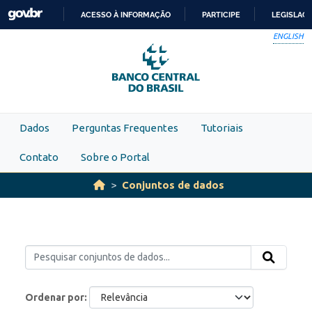
Skip to main content
ACESSO À INFORMAÇÃO
PARTICIPE
LEGISLAÇ
IR
ENGLISH
PARA
O
CONTEÚDO
Dados
Perguntas Frequentes
Tutoriais
Contato
Sobre o Portal
Conjuntos de dados
Ordenar por