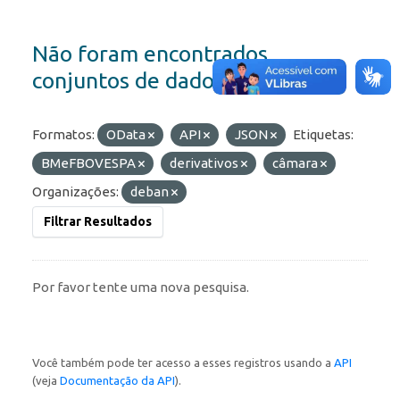
Não foram encontrados
conjuntos de dados
Formatos:
OData
API
JSON
Etiquetas:
BMeFBOVESPA
derivativos
câmara
Organizações:
deban
Filtrar Resultados
Por favor tente uma nova pesquisa.
Você também pode ter acesso a esses registros usando a
API
(veja
Documentação da API
).