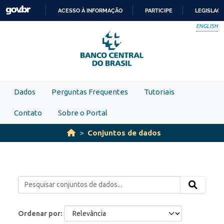
Skip to main content
ACESSO À INFORMAÇÃO
PARTICIPE
LEGISLAÇ
IR
ENGLISH
PARA
O
CONTEÚDO
Dados
Perguntas Frequentes
Tutoriais
Contato
Sobre o Portal
Conjuntos de dados
Ordenar por