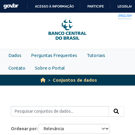
Skip to main content
ACESSO À INFORMAÇÃO
PARTICIPE
LEGISLAÇ
IR
ENGLISH
PARA
O
CONTEÚDO
Dados
Perguntas Frequentes
Tutoriais
Contato
Sobre o Portal
Conjuntos de dados
Ordenar por