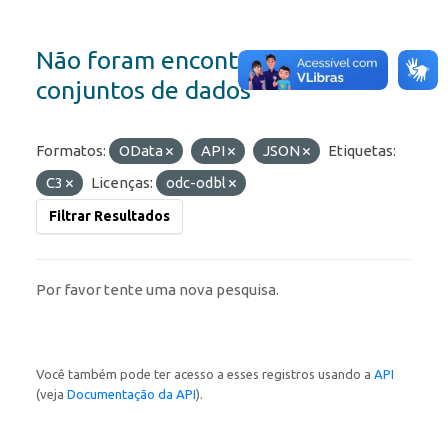
Não foram encontrados
conjuntos de dados
Formatos:
OData
API
JSON
Etiquetas:
C3
Licenças:
odc-odbl
Filtrar Resultados
Por favor tente uma nova pesquisa.
Você também pode ter acesso a esses registros usando a
API
(veja
Documentação da API
).