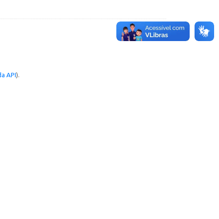
a API
).