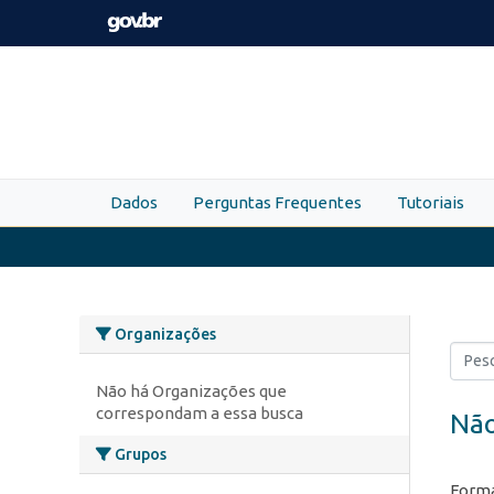
Skip to main content
Dados
Perguntas Frequentes
Tutoriais
Organizações
Não há Organizações que
correspondam a essa busca
Não
Grupos
Forma