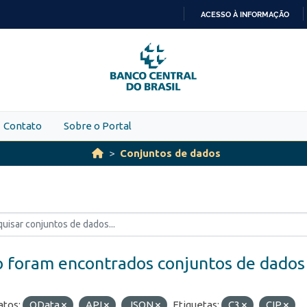
ACESSO À INFORMAÇÃO
IR
PARA
O
CONTEÚDO
Contato
Sobre o Portal
Conjuntos de dados
 foram encontrados conjuntos de dados
tos:
OData
API
JSON
Etiquetas:
C3
CIP