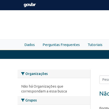
Skip to main content
Dados
Perguntas Frequentes
Tutoriais
Organizações
Não há Organizações que
correspondam a essa busca
Não
Grupos
Forma