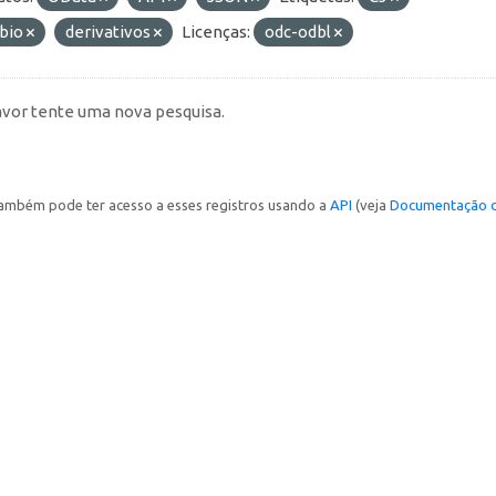
bio
derivativos
Licenças:
odc-odbl
avor tente uma nova pesquisa.
ambém pode ter acesso a esses registros usando a
API
(veja
Documentação d