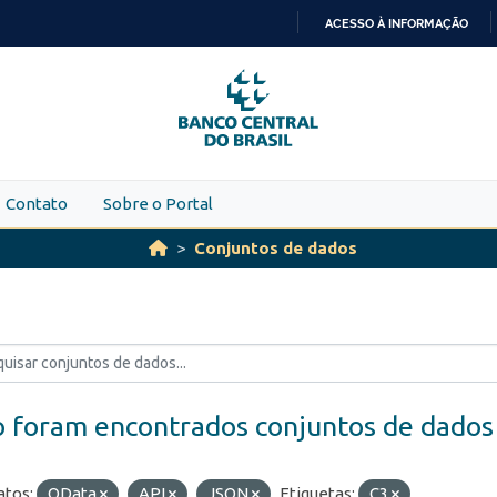
ACESSO À INFORMAÇÃO
IR
PARA
O
CONTEÚDO
Contato
Sobre o Portal
Conjuntos de dados
 foram encontrados conjuntos de dados
tos:
OData
API
JSON
Etiquetas:
C3