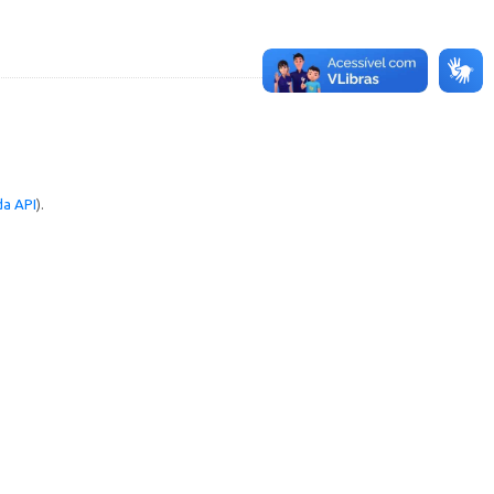
a API
).