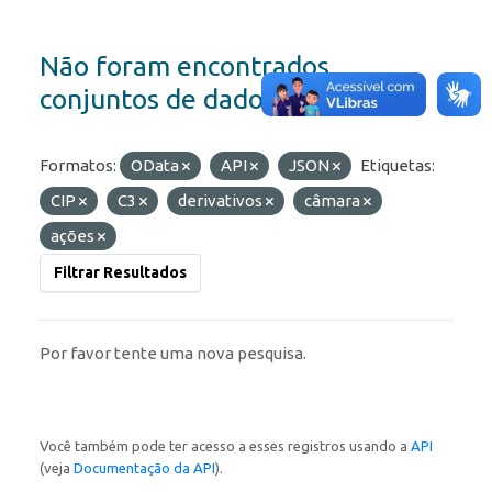
Não foram encontrados
conjuntos de dados
Formatos:
OData
API
JSON
Etiquetas:
CIP
C3
derivativos
câmara
ações
Filtrar Resultados
Por favor tente uma nova pesquisa.
Você também pode ter acesso a esses registros usando a
API
(veja
Documentação da API
).