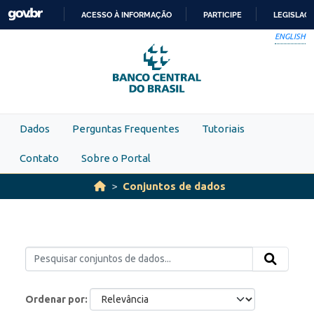
Skip to main content
ACESSO À INFORMAÇÃO
PARTICIPE
LEGISLAÇ
IR
ENGLISH
PARA
O
CONTEÚDO
Dados
Perguntas Frequentes
Tutoriais
Contato
Sobre o Portal
Conjuntos de dados
Ordenar por