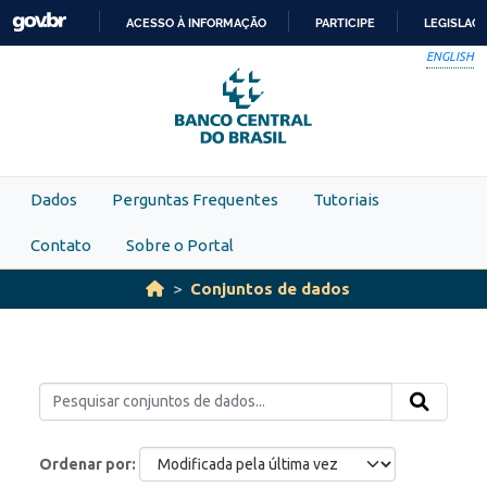
Skip to main content
ACESSO À INFORMAÇÃO
PARTICIPE
LEGISLAÇ
IR
ENGLISH
PARA
O
CONTEÚDO
Dados
Perguntas Frequentes
Tutoriais
Contato
Sobre o Portal
Conjuntos de dados
Ordenar por