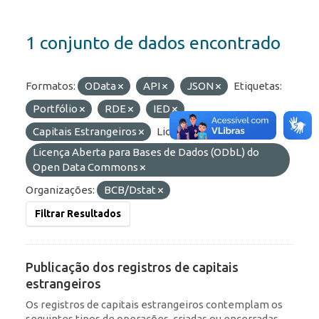
1 conjunto de dados encontrado
Formatos:
OData
API
JSON
Etiquetas:
Portfólio
RDE
IED
Capitais Estrangeiros
Licenças:
Licença Aberta para Bases de Dados (ODbL) do
Open Data Commons
Organizações:
BCB/Dstat
Filtrar Resultados
Publicação dos registros de capitais
estrangeiros
Os registros de capitais estrangeiros contemplam os
seguintes tipos de operações, criadas ou encerradas