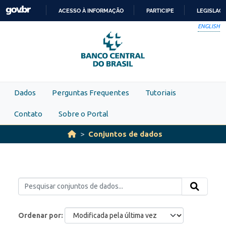
Skip to main content
ACESSO À INFORMAÇÃO
PARTICIPE
LEGISLAÇ
IR
ENGLISH
PARA
O
CONTEÚDO
Dados
Perguntas Frequentes
Tutoriais
Contato
Sobre o Portal
Conjuntos de dados
Ordenar por