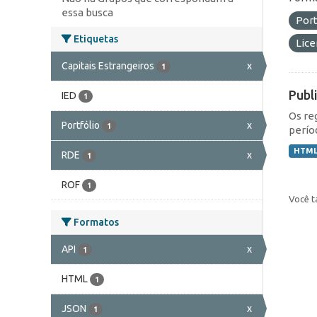
essa busca
Port
Etiquetas
Lic
Capitais Estrangeiros
x
1
Publ
IED
1
Os re
Portfólio
x
1
perío
HTM
RDE
x
1
ROF
1
Você t
Formatos
API
x
1
HTML
1
JSON
x
1