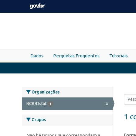
Skip to main content
Dados
Perguntas Frequentes
Tutoriais
Organizações
BCB/Dstat
x
1
1 c
Grupos
Forma
Não há Grupos que correspondam a