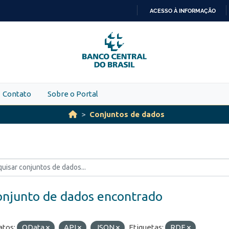
ACESSO À INFORMAÇÃO
IR
PARA
O
CONTEÚDO
Contato
Sobre o Portal
Conjuntos de dados
onjunto de dados encontrado
tos:
OData
API
JSON
Etiquetas:
RDE