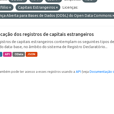
fólio
Capitais Estrangeiros
Licenças:
ença Aberta para Bases de Dados (ODbL) do Open Data Commons
icação dos registros de capitais estrangeiros
gistros de capitais estrangeiros contemplam os seguintes tipos d
do data-base, no âmbito do sistema de Registro Declaratório...
L
API
OData
JSON
ambém pode ter acesso a esses registros usando a
API
(veja
Documentação d