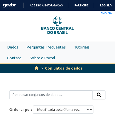
Skip to main content
ACESSO À INFORMAÇÃO
PARTICIPE
LEGISLAÇ
IR
ENGLISH
PARA
O
CONTEÚDO
Dados
Perguntas Frequentes
Tutoriais
Contato
Sobre o Portal
Conjuntos de dados
Ordenar por