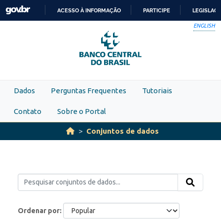
Skip to main content
ACESSO À INFORMAÇÃO
PARTICIPE
LEGISLAÇ
IR
ENGLISH
PARA
O
CONTEÚDO
Dados
Perguntas Frequentes
Tutoriais
Contato
Sobre o Portal
Conjuntos de dados
Ordenar por