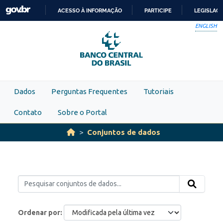
Skip to main content
ACESSO À INFORMAÇÃO
PARTICIPE
LEGISLAÇ
IR
ENGLISH
PARA
O
CONTEÚDO
Dados
Perguntas Frequentes
Tutoriais
Contato
Sobre o Portal
Conjuntos de dados
Ordenar por