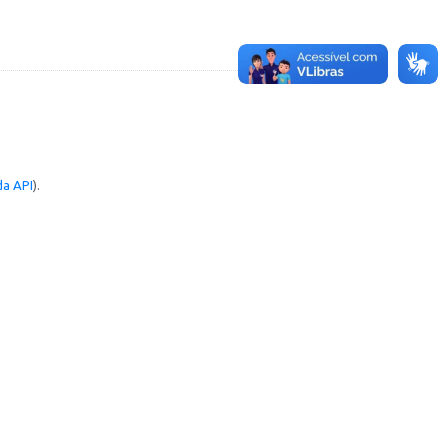
a API
).