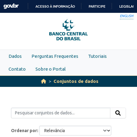
Skip to main content
ACESSO À INFORMAÇÃO
PARTICIPE
LEGISLAÇ
IR
ENGLISH
PARA
O
CONTEÚDO
Dados
Perguntas Frequentes
Tutoriais
Contato
Sobre o Portal
Conjuntos de dados
Ordenar por