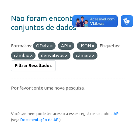
Não foram encontrados
conjuntos de dados
Formatos:
OData
API
JSON
Etiquetas:
câmbio
derivativos
câmara
Filtrar Resultados
Por favor tente uma nova pesquisa.
Você também pode ter acesso a esses registros usando a
API
(veja
Documentação da API
).