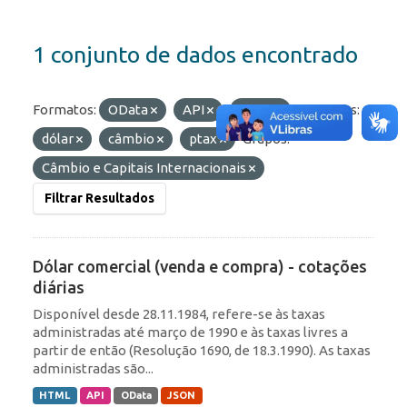
1 conjunto de dados encontrado
Formatos:
OData
API
JSON
Etiquetas:
dólar
câmbio
ptax
Grupos:
Câmbio e Capitais Internacionais
Filtrar Resultados
Dólar comercial (venda e compra) - cotações
diárias
Disponível desde 28.11.1984, refere-se às taxas
administradas até março de 1990 e às taxas livres a
partir de então (Resolução 1690, de 18.3.1990). As taxas
administradas são...
HTML
API
OData
JSON