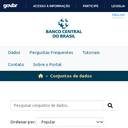
Skip to main content
ACESSO À INFORMAÇÃO
PARTICIPE
LEGISLAÇ
IR
ENGLISH
PARA
O
CONTEÚDO
Dados
Perguntas Frequentes
Tutoriais
Contato
Sobre o Portal
Conjuntos de dados
Ordenar por