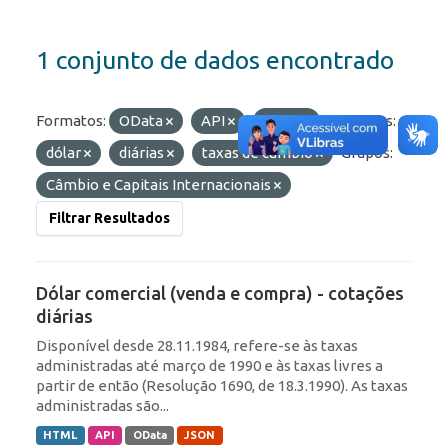
1 conjunto de dados encontrado
Formatos:
OData
API
JSON
Etiquetas:
dólar
diárias
taxas de câmbio
Grupos:
Câmbio e Capitais Internacionais
Filtrar Resultados
Dólar comercial (venda e compra) - cotações
diárias
Disponível desde 28.11.1984, refere-se às taxas
administradas até março de 1990 e às taxas livres a
partir de então (Resolução 1690, de 18.3.1990). As taxas
administradas são...
HTML
API
OData
JSON