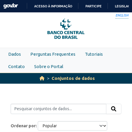
Skip to main content
ACESSO À INFORMAÇÃO
PARTICIPE
LEGISLAÇ
IR
ENGLISH
PARA
O
CONTEÚDO
Dados
Perguntas Frequentes
Tutoriais
Contato
Sobre o Portal
Conjuntos de dados
Ordenar por