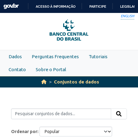
Skip to main content
ACESSO À INFORMAÇÃO
PARTICIPE
LEGISLAÇ
IR
ENGLISH
PARA
O
CONTEÚDO
Dados
Perguntas Frequentes
Tutoriais
Contato
Sobre o Portal
Conjuntos de dados
Ordenar por