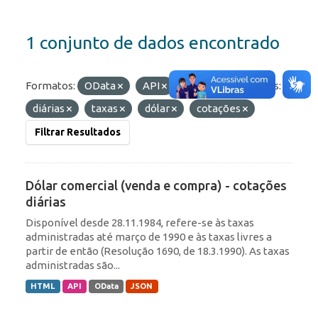
1 conjunto de dados encontrado
Formatos:
OData
API
JSON
Etiquetas:
diárias
taxas
dólar
cotações
Filtrar Resultados
Dólar comercial (venda e compra) - cotações
diárias
Disponível desde 28.11.1984, refere-se às taxas
administradas até março de 1990 e às taxas livres a
partir de então (Resolução 1690, de 18.3.1990). As taxas
administradas são...
HTML
API
OData
JSON