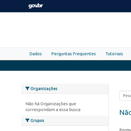
Skip to main content
Dados
Perguntas Frequentes
Tutoriais
Organizações
Não há Organizações que
correspondam a essa busca
Não
Grupos
Forma