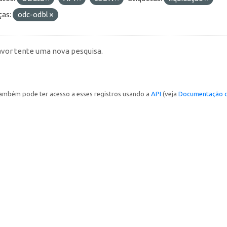
ças:
odc-odbl
avor tente uma nova pesquisa.
ambém pode ter acesso a esses registros usando a
API
(veja
Documentação d