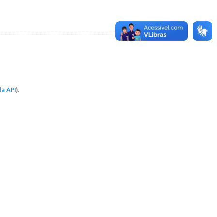
a API
).