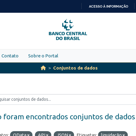
ACESSO À INFORMAÇÃO
IR
PARA
O
CONTEÚDO
Contato
Sobre o Portal
Conjuntos de dados
 foram encontrados conjuntos de dados
tos:
OData
API
JSON
Etiquetas:
liquidação