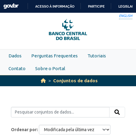
Skip to main content
ACESSO À INFORMAÇÃO
PARTICIPE
LEGISLAÇ
IR
ENGLISH
PARA
O
CONTEÚDO
Dados
Perguntas Frequentes
Tutoriais
Contato
Sobre o Portal
Conjuntos de dados
Ordenar por