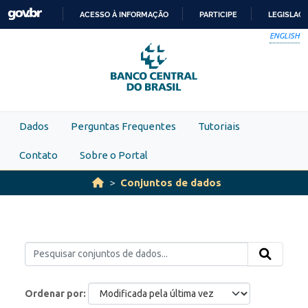
Skip to main content
ACESSO À INFORMAÇÃO
PARTICIPE
LEGISLAÇ
IR
ENGLISH
PARA
O
CONTEÚDO
Dados
Perguntas Frequentes
Tutoriais
Contato
Sobre o Portal
Conjuntos de dados
Ordenar por