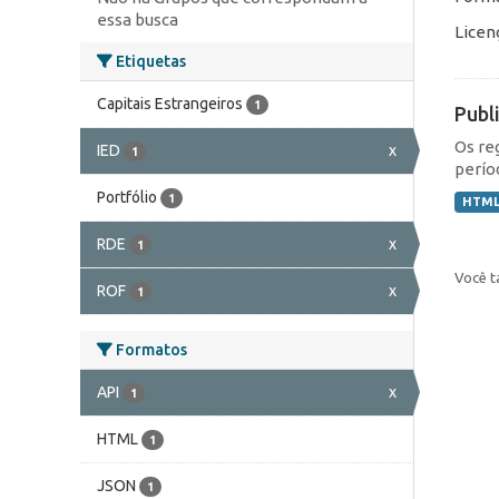
essa busca
Licen
Etiquetas
Capitais Estrangeiros
1
Publ
Os re
IED
x
1
perío
Portfólio
1
HTM
RDE
x
1
Você t
ROF
x
1
Formatos
API
x
1
HTML
1
JSON
1