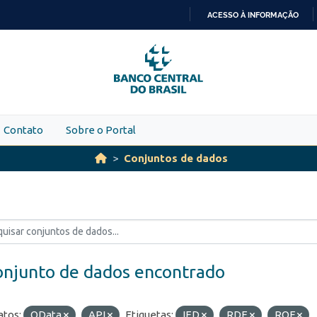
ACESSO À INFORMAÇÃO
IR
PARA
O
CONTEÚDO
Contato
Sobre o Portal
Conjuntos de dados
onjunto de dados encontrado
tos:
OData
API
Etiquetas:
IED
RDE
ROF