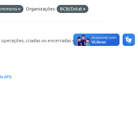
 Commons
Organizações:
BCB/Dstat
e operações, criadas ou encerradas em cada
a API
).