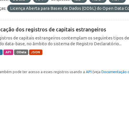
ças:
Licença Aberta para Bases de Dados (ODbL) do Open Data
icação dos registros de capitais estrangeiros
gistros de capitais estrangeiros contemplam os seguintes tipos d
do data-base, no âmbito do sistema de Registro Declaratório...
L
API
OData
JSON
ambém pode ter acesso a esses registros usando a
API
(veja
Documentação d