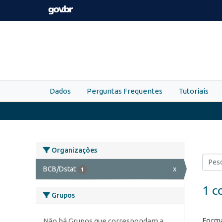
Skip to main content
Dados
Perguntas Frequentes
Tutoriais
Organizações
BCB/Dstat
x
1
1 c
Grupos
Forma
Não há Grupos que correspondam a