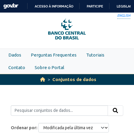
Skip to main content
ACESSO À INFORMAÇÃO
PARTICIPE
LEGISLAÇ
IR
ENGLISH
PARA
O
CONTEÚDO
Dados
Perguntas Frequentes
Tutoriais
Contato
Sobre o Portal
Conjuntos de dados
Ordenar por