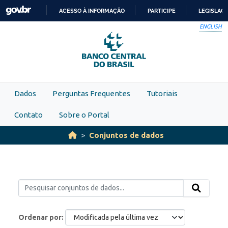
Skip to main content
ACESSO À INFORMAÇÃO
PARTICIPE
LEGISLAÇ
IR
ENGLISH
PARA
O
CONTEÚDO
Dados
Perguntas Frequentes
Tutoriais
Contato
Sobre o Portal
Conjuntos de dados
Ordenar por