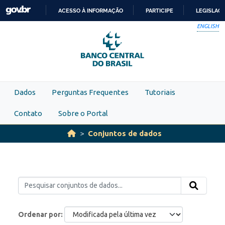
Skip to main content
ACESSO À INFORMAÇÃO
PARTICIPE
LEGISLAÇ
IR
ENGLISH
PARA
O
CONTEÚDO
Dados
Perguntas Frequentes
Tutoriais
Contato
Sobre o Portal
Conjuntos de dados
Ordenar por