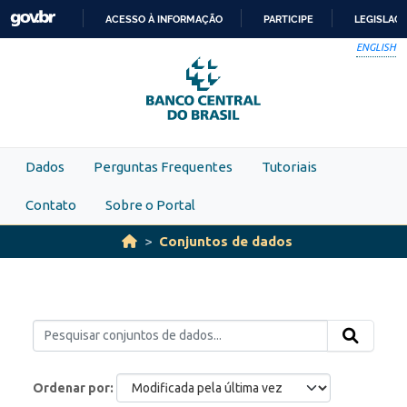
Skip to main content
ACESSO À INFORMAÇÃO
PARTICIPE
LEGISLAÇ
IR
ENGLISH
PARA
O
CONTEÚDO
Dados
Perguntas Frequentes
Tutoriais
Contato
Sobre o Portal
Conjuntos de dados
Ordenar por